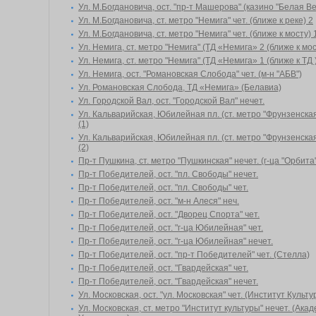
Ул. М.Богдановича, ост. "пр-т Машерова" (казино "Белая В
Ул. М.Богдановича, ст. метро "Немига" чет. (ближе к реке) 2
Ул. М.Богдановича, ст. метро "Немига" чет. (ближе к мосту) 
Ул. Немига, ст. метро "Немига" (ТД «Немига» 2 (ближе к мос
Ул. Немига, ст. метро "Немига" (ТД «Немига» 1 (ближе к ТД 
Ул. Немига, ост. "Романовская Слобода" чет. (м-н "АБВ")
Ул. Романовская Слобода, ТД «Немига» (Белавиа)
Ул. Городской Вал, ост. "Городской Вал" нечет.
Ул. Кальварийская, Юбилейная пл. (ст. метро "Фрунзенска
(1)
Ул. Кальварийская, Юбилейная пл. (ст. метро "Фрунзенска
(2)
Пр-т Пушкина, ст. метро "Пушкинская" нечет. (г-ца "Орбита
Пр-т Победителей, ост. "пл. Свободы" нечет.
Пр-т Победителей, ост. "пл. Свободы" чет.
Пр-т Победителей, ост. "м-н Алеся" неч.
Пр-т Победителей, ост. "Дворец Спорта" чет.
Пр-т Победителей, ост. "г-ца Юбилейная" чет.
Пр-т Победителей, ост. "г-ца Юбилейная" нечет.
Пр-т Победителей, ост. "пр-т Победителей" чет. (Стелла)
Пр-т Победителей, ост. "Гвардейская" чет.
Пр-т Победителей, ост. "Гвардейская" нечет.
Ул. Московская, ост. "ул. Московская" чет. (Институт Культу
Ул. Московская, ст. метро "Институт культуры" нечет. (Ака