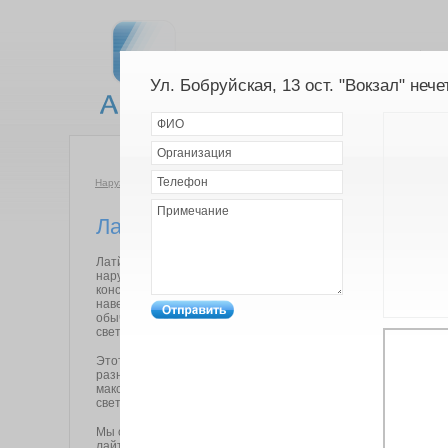
Ул. Бобруйская, 13 ост. "Вокзал" нечет
Компания
Н
Наружная реклама
»
Лайтбокс
Лайтбоксы
Латйбоксы – это высокоэффективная разновидность соврем
наружной рекламы. Изготавливаются в виде прямоугольных
конструкций, крепящихся к зданиям, столбам, торговым киоск
навесам, остановочным павильонам, телефонным кабинам. 
обычно имеют внутреннюю подсветку на основе ламп дневног
светодиодов или неоновых трубок.
Этот вид рекламы отличается широким охватом аудитории,
разнообразием возможностей для представления информац
максимальным уровнем привлечения внимания за счет ярких
светящихся образов, особенно в вечернее и ночное время.
Мы обладаем уникальной сетью для представления вашей р
лайтбоксах в центральной части города.