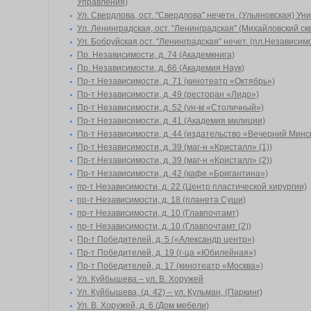
Управления)
Ул. Свердлова, ост. "Свердлова" нечетн. (Ульяновская) Ун
Ул. Ленинградская, ост. "Ленинградская" (Михайловский ск
Ул. Бобруйская,ост. "Ленинградская" нечет. (пл.Независим
Пр. Независимости, д. 74 (Академкнига)
Пр. Независимости, д. 66 (Академия Наук)
Пр-т Независимости, д. 71 (кинотеатр «Октябрь»)
Пр-т Независимости, д. 49 (ресторан «Лидо»)
Пр-т Независимости, д. 52 (ун-м «Столичный»)
Пр-т Независимости, д. 41 (Академия милиции)
Пр-т Независимости, д. 44 (издательство «Вечерний Минс
Пр-т Независимости, д. 39 (маг-н «Кристалл» (1))
Пр-т Независимости, д. 39 (маг-н «Кристалл» (2))
Пр-т Независимости, д. 42 (кафе «Бригантина»)
пр-т Независимости, д. 22 (Центр пластической хирургии)
пр-т Независимости, д. 18 (планета Суши)
пр-т Независимости, д. 10 (Главпочтамт)
пр-т Независимости, д. 10 (Главпочтамт (2))
Пр-т Победителей, д. 5 («Александр центр»)
Пр-т Победителей, д. 19 (г-ца «Юбилейная»)
Пр-т Победителей, д. 17 (кинотеатр «Москва»)
Ул. Куйбышева – ул. В. Хоружей
Ул. Куйбышева, (д. 42) – ул. Кульман, (Паркинг)
Ул. В. Хоружей, д. 6 (Дом мебели)