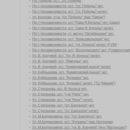
Пл. Победы, ост. "пл. Победы"
Пр-т Независимости, ост. "пл. Победы" чет.
Пр-т Независимости, ост. "пл. Победы" нечет.
Ул. Козлова, ст.м. "пл. Победы" (маг. "Океан")
Пр-т Независимости, ост."Парк Я.Купалы" чет. (Цирк)
Пр-т Независимости, ост. "парк Я. Купалы" нечет.
Пр-т Независимости, ст. метро "Октябрьская" чет.
Пр-т Независимости, ост. "Комсомольская" чет.
Пр-т Независимости, ост. "ул. Ленина" нечет. (ГУМ)
Пр-т Независимости, ост. "Володарского" чет. (Главпочтам
Ул. В. Хоружей, ост. "пл. Я. Колоса" нечет.
Ул. В. Хоружей, ост. "Импульс" чет.
Ул. В. Хоружей, ост. "Комаровский рынок" нечет.
Ул. Куйбышева, ост. "Комаровский рынок" чет.
Ул. Куйбышева, ост. "Кульман" чет.
Ул. Куйбышева, ост. "Кульман" нечет. (ТЦ "Манеж")
Ул. Сурганова, ост. Я. Колоса чет.
Ул. Сурганова, ост. "у-м "Рига"" чет.
Ул. Сурганова, ост. "у-м "Рига"" нечет.
Ул. Сурганова, ост. "пл. Бангалор" чет.
Ул. Сурганова, ост. "пл. Бангалор" нечет.
Ул. М.Богдановича, ост. "пл. Бангалор" чет.
Ул. М.Богдановича, ост. "Кульман" (маг. Нестерка)
Ул. М.Богдановича, ост. "ул. В. Хоружей" (м-н "Матрешка")